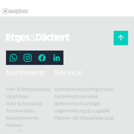
Sortiment
Service
Tief- & Straßenbau
Sichtschutzkonfigurator
Hochbau
Farbmischservice
Putz & Fassade
Betonmischanlage
Trockenbau
Lagerhaltung & Logistik
Bauelemente
Fliesen 3D-Visualisierung
Fliesen
GaLaBau