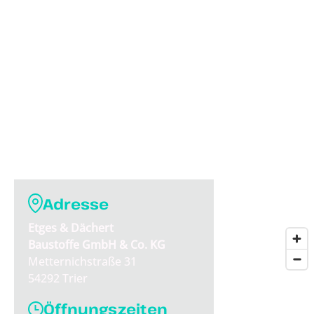
Adresse
Etges & Dächert
Baustoffe GmbH & Co. KG
Metternichstraße 31
54292 Trier
Öffnungszeiten