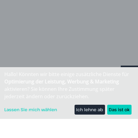
Hallo! Könnten wir bitte einige zusätzliche Dienste für
Sortiment
Optimierung der Leistung, Werbung & Marketing
aktivieren? Sie können Ihre Zustimmung später
jederzeit ändern oder zurückziehen.
Lassen Sie mich wählen
Ich lehne ab
Das ist ok