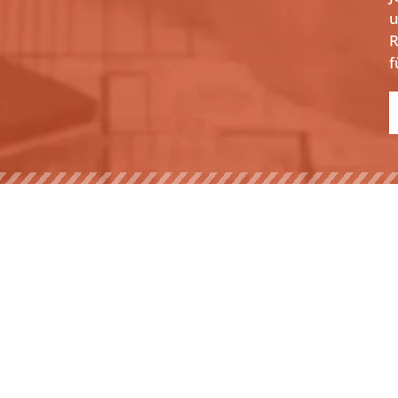
u
R
f