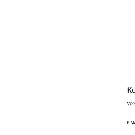
K
Vor
E-Ma