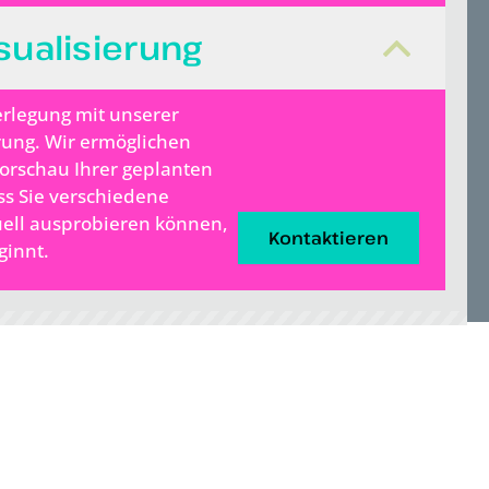
sualisierung
erlegung mit unserer
rung. Wir ermöglichen
Vorschau Ihrer geplanten
s Sie verschiedene
uell ausprobieren können,
Kontaktieren
ginnt.