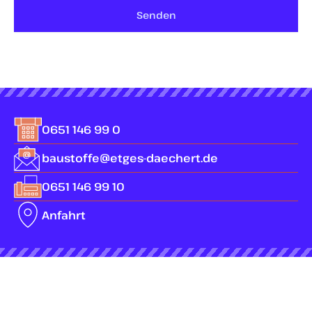
Senden
0651 146 99 0
baustoffe@etges-daechert.de
0651 146 99 10
Anfahrt