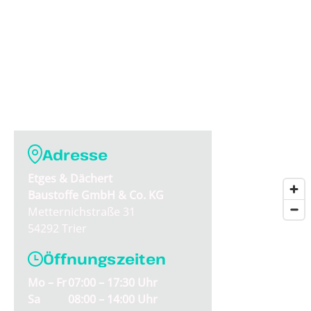
Adresse
Etges & Dächert
Baustoffe GmbH & Co. KG
Metternichstraße 31
54292 Trier
Öffnungszeiten
Mo – Fr
07:00 – 17:30 Uhr
Sa
08:00 – 14:00 Uhr