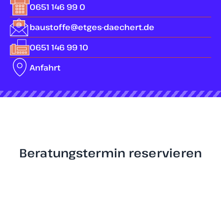
0651 146 99 0
baustoffe@etges-daechert.de
0651 146 99 10
Anfahrt
Beratungstermin reservieren