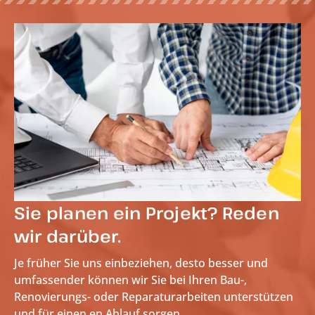
Sie planen ein Projekt? Reden
wir darüber.
Je früher Sie uns einbeziehen, desto besser und
umfassender können wir Sie bei Ihren Bau-,
Renovierungs- oder Reparaturarbeiten unterstützen
und für einen
en Ablauf sorgen.