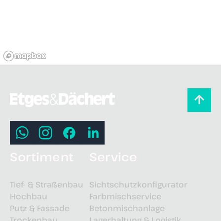
Sortiment
Service
Tief- & Straßenbau
Sichtschutzkonfigurator
Hochbau
Farbmischservice
Putz & Fassade
Betonmischanlage
Trockenbau
Lagerhaltung & Logistik