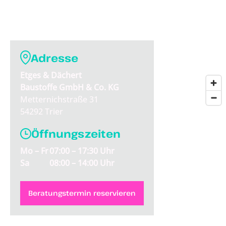
Adresse
Etges & Dächert
Baustoffe GmbH & Co. KG
Metternichstraße 31
54292 Trier
Öffnungszeiten
Mo – Fr
07:00 – 17:30 Uhr
Sa
08:00 – 14:00 Uhr
Beratungstermin reservieren