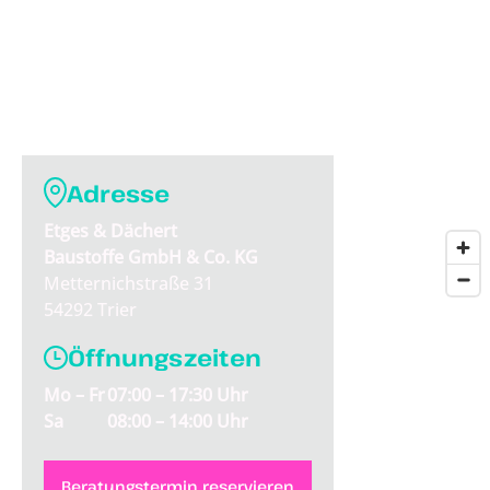
Adresse
Etges & Dächert
Baustoffe GmbH & Co. KG
Metternichstraße 31
54292 Trier
Öffnungszeiten
Mo – Fr
07:00 – 17:30 Uhr
Sa
08:00 – 14:00 Uhr
Beratungstermin reservieren