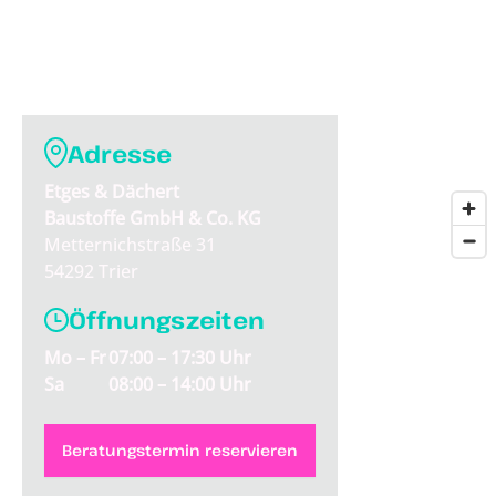
Adresse
Etges & Dächert
Baustoffe GmbH & Co. KG
Metternichstraße 31
54292 Trier
Öffnungszeiten
Mo – Fr
07:00 – 17:30 Uhr
Sa
08:00 – 14:00 Uhr
Beratungstermin reservieren