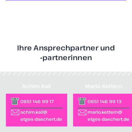
Ihre Ansprechpartner und
‑partnerinnen
Achim Kall
Mario Kettern
0651 146 99 17
0651 146 99 13
achim.kall@
mario.kettern@
etges-daechert.de
etges-daechert.de