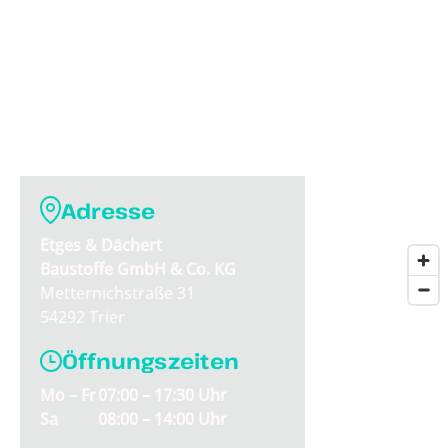
Adresse
Etges & Dächert
Baustoffe GmbH & Co. KG
Metternichstraße 31
54292 Trier
Öffnungszeiten
Mo – Fr
07:00 – 17:30 Uhr
Sa
08:00 – 14:00 Uhr