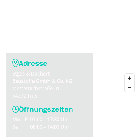
Adresse
Etges & Dächert
Baustoffe GmbH & Co. KG
Metternichstraße 31
54292 Trier
Öffnungszeiten
Mo – Fr
07:00 – 17:30 Uhr
Sa
08:00 – 14:00 Uhr