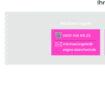
Ih
Michael Ingeln
0651 146 99 23
michael.ingeln@
etges-daechert.de