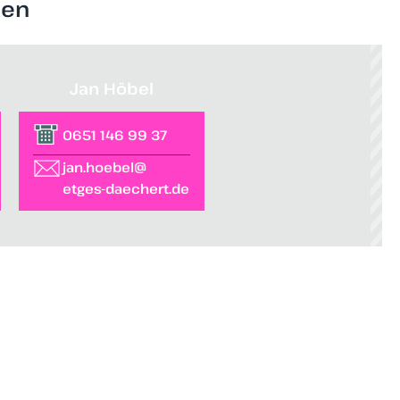
nen
Jan Höbel
0651 146 99 37
jan.hoebel@
etges-daechert.de