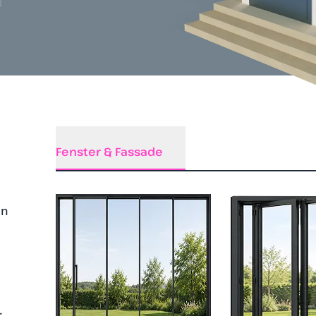
Fenster & Fassade
en
.