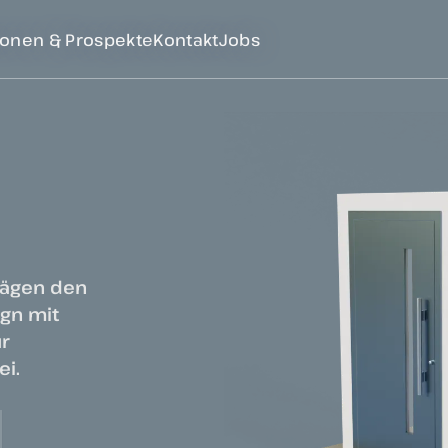
ionen & Prospekte
Kontakt
Jobs
rägen den
ign mit
ur
ei.