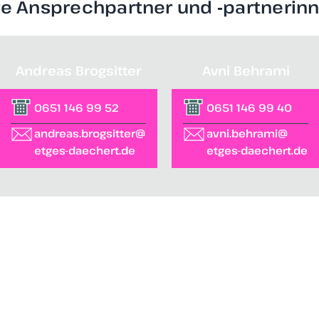
re Ansprechpartner und ‑partnerin
Andreas Brogsitter
Avni Behrami
0651 146 99 52
0651 146 99 40
andreas.brogsitter@
avni.behrami@
etges-daechert.de
etges-daechert.de